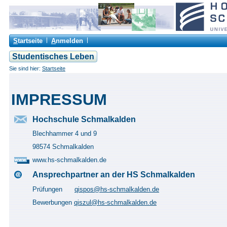
S
tartseite
A
nmelden
Studentisches Leben
Sie sind hier:
Startseite
IMPRESSUM
Hochschule Schmalkalden
Blechhammer 4 und 9
98574 Schmalkalden
www.hs-schmalkalden.de
Ansprechpartner an der HS Schmalkalden
Prüfungen
qispos@hs-schmalkalden.de
Bewerbungen
qiszul@hs-schmalkalden.de