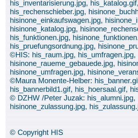
his_inventarisierung.jpg, his_katalog.gif
his_rechenschieber.jpg, hisinone_buchh
hisinone_einkaufswagen.jpg, hisinone_i
hisinone_katalog.jpg, hisinone_rechensc
his_funktionen.jpg, hisinone_funktionen
his_pruefungsordnung.jpg, hisinone_pr
©HIS: his_raum.jpg, his_umfragen.jpg, 
hisinone_raueme_gebauede.jpg, hisino
hisinone_umfragen.jpg, hisinone_verans
©Maura Monente-Helber: his_banner.gif,
his_bannerbild1.gif, his_hoersaal.gif, h
© DZHW /Peter Juzak: his_alumni.jpg, 
hisinone_zulassung.jpg, his_zulassung.
© Copyright HIS