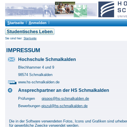
S
tartseite
A
nmelden
Studentisches Leben
Sie sind hier:
Startseite
IMPRESSUM
Hochschule Schmalkalden
Blechhammer 4 und 9
98574 Schmalkalden
www.hs-schmalkalden.de
Ansprechpartner an der HS Schmalkalden
Prüfungen
qispos@hs-schmalkalden.de
Bewerbungen
qiszul@hs-schmalkalden.de
Die in der Software verwendeten Fotos, Icons und Grafiken sind urhebe
für gewerbliche Zwecke verwendet werden.