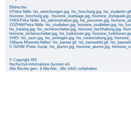
Bildrechte:
©Petra Nölle: his_einrichtungen.jpg, his_forschung.jpg, his_studentin.gif
hisinone_forschung.jpg , hisinone_startpage.jpg, hisinone_styleguide.jp
©HIS/Petra Nölle: his_administration.jpg, his_personen.jpg, hisinone_ad
©DZHW/Petra Nölle: his_studleben.jpg, hisinone_studleben.jpg, his_funkt
his_katalog.jpg, his_rechenschieber.jpg, hisinone_buchhaltung.jpg, hisi
hisinone_rechenschieber.jpg, his_funktionen.jpg, hisinone_funktionen.j
©HIS: his_raum.jpg, his_umfragen.jpg, his_veranstaltung.jpg, hisinone
©Maura Monente-Helber: his_banner.gif, his_bannerbild.gif, his_bannerbil
© DZHW /Peter Juzak: his_alumni.jpg, hisinone_alumni.jpg, hisinone_z
© Copyright HIS
Hochschul-Informations-System eG
Alle Rechte gem. § 69a Abs., 69c UrhG vorbehalten