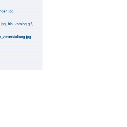
ungen.jpg,
pg, his_katalog.gif,
e_veranstaltung.jpg