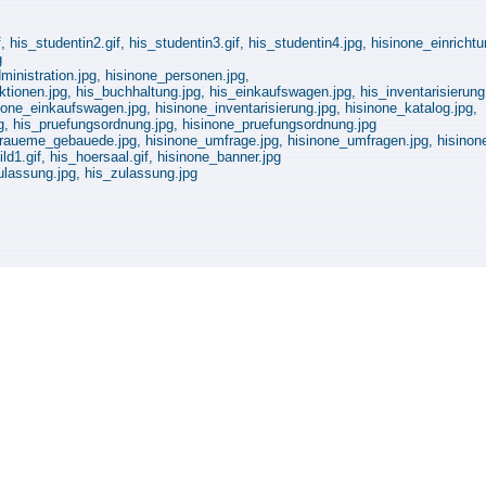
, his_studentin2.gif, his_studentin3.gif, his_studentin4.jpg, hisinone_einricht
g
ministration.jpg, hisinone_personen.jpg,
ionen.jpg, his_buchhaltung.jpg, his_einkaufswagen.jpg, his_inventarisierung.j
none_einkaufswagen.jpg, hisinone_inventarisierung.jpg, hisinone_katalog.jpg,
pg, his_pruefungsordnung.jpg, hisinone_pruefungsordnung.jpg
_raueme_gebauede.jpg, hisinone_umfrage.jpg, hisinone_umfragen.jpg, hisinon
d1.gif, his_hoersaal.gif, hisinone_banner.jpg
ulassung.jpg, his_zulassung.jpg