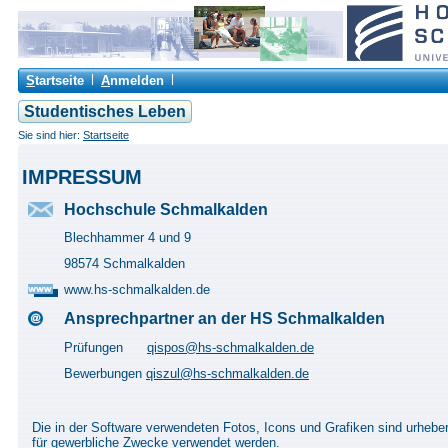
S
tartseite
A
nmelden
Studentisches Leben
Sie sind hier:
Startseite
IMPRESSUM
Hochschule Schmalkalden
Blechhammer 4 und 9
98574 Schmalkalden
www.hs-schmalkalden.de
Ansprechpartner an der HS Schmalkalden
Prüfungen
qispos@hs-schmalkalden.de
Bewerbungen
qiszul@hs-schmalkalden.de
Die in der Software verwendeten Fotos, Icons und Grafiken sind urhebe
für gewerbliche Zwecke verwendet werden.