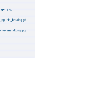
ungen.jpg,
pg, his_katalog.gif,
e_veranstaltung.jpg