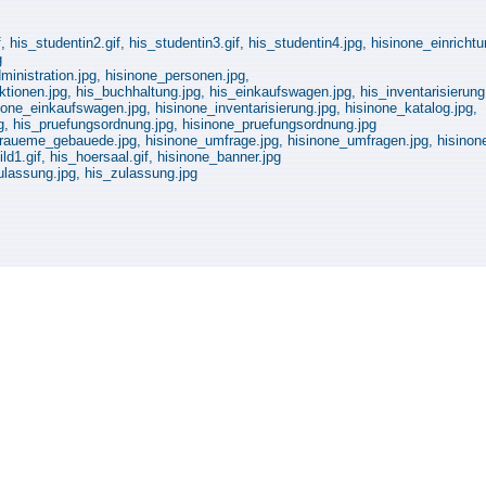
, his_studentin2.gif, his_studentin3.gif, his_studentin4.jpg, hisinone_einricht
g
ministration.jpg, hisinone_personen.jpg,
ionen.jpg, his_buchhaltung.jpg, his_einkaufswagen.jpg, his_inventarisierung.j
none_einkaufswagen.jpg, hisinone_inventarisierung.jpg, hisinone_katalog.jpg,
pg, his_pruefungsordnung.jpg, hisinone_pruefungsordnung.jpg
_raueme_gebauede.jpg, hisinone_umfrage.jpg, hisinone_umfragen.jpg, hisinon
d1.gif, his_hoersaal.gif, hisinone_banner.jpg
ulassung.jpg, his_zulassung.jpg