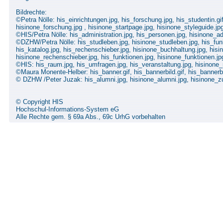
Bildrechte:
©Petra Nölle: his_einrichtungen.jpg, his_forschung.jpg, his_studentin.gif
hisinone_forschung.jpg , hisinone_startpage.jpg, hisinone_styleguide.jp
©HIS/Petra Nölle: his_administration.jpg, his_personen.jpg, hisinone_ad
©DZHW/Petra Nölle: his_studleben.jpg, hisinone_studleben.jpg, his_funkt
his_katalog.jpg, his_rechenschieber.jpg, hisinone_buchhaltung.jpg, hisi
hisinone_rechenschieber.jpg, his_funktionen.jpg, hisinone_funktionen.j
©HIS: his_raum.jpg, his_umfragen.jpg, his_veranstaltung.jpg, hisinone
©Maura Monente-Helber: his_banner.gif, his_bannerbild.gif, his_bannerbil
© DZHW /Peter Juzak: his_alumni.jpg, hisinone_alumni.jpg, hisinone_z
© Copyright HIS
Hochschul-Informations-System eG
Alle Rechte gem. § 69a Abs., 69c UrhG vorbehalten