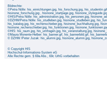
Bildrechte:
©Petra Nölle: his_einrichtungen.jpg, his_forschung.jpg, his_studentin.gif
hisinone_forschung.jpg , hisinone_startpage.jpg, hisinone_styleguide.jp
©HIS/Petra Nölle: his_administration.jpg, his_personen.jpg, hisinone_ad
©DZHW/Petra Nölle: his_studleben.jpg, hisinone_studleben.jpg, his_funkt
his_katalog.jpg, his_rechenschieber.jpg, hisinone_buchhaltung.jpg, hisi
hisinone_rechenschieber.jpg, his_funktionen.jpg, hisinone_funktionen.j
©HIS: his_raum.jpg, his_umfragen.jpg, his_veranstaltung.jpg, hisinone
©Maura Monente-Helber: his_banner.gif, his_bannerbild.gif, his_bannerbil
© DZHW /Peter Juzak: his_alumni.jpg, hisinone_alumni.jpg, hisinone_z
© Copyright HIS
Hochschul-Informations-System eG
Alle Rechte gem. § 69a Abs., 69c UrhG vorbehalten