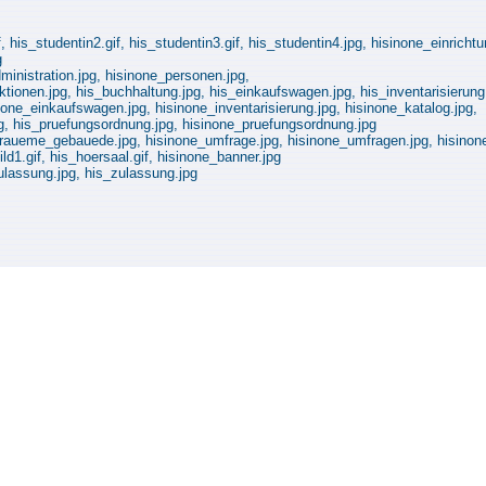
, his_studentin2.gif, his_studentin3.gif, his_studentin4.jpg, hisinone_einricht
g
ministration.jpg, hisinone_personen.jpg,
ionen.jpg, his_buchhaltung.jpg, his_einkaufswagen.jpg, his_inventarisierung.j
none_einkaufswagen.jpg, hisinone_inventarisierung.jpg, hisinone_katalog.jpg,
pg, his_pruefungsordnung.jpg, hisinone_pruefungsordnung.jpg
_raueme_gebauede.jpg, hisinone_umfrage.jpg, hisinone_umfragen.jpg, hisinon
d1.gif, his_hoersaal.gif, hisinone_banner.jpg
ulassung.jpg, his_zulassung.jpg