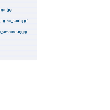
ungen.jpg,
pg, his_katalog.gif,
e_veranstaltung.jpg