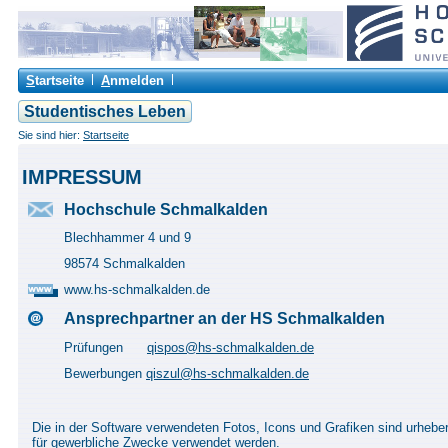
S
tartseite
A
nmelden
Studentisches Leben
Sie sind hier:
Startseite
IMPRESSUM
Hochschule Schmalkalden
Blechhammer 4 und 9
98574 Schmalkalden
www.hs-schmalkalden.de
Ansprechpartner an der HS Schmalkalden
Prüfungen
qispos@hs-schmalkalden.de
Bewerbungen
qiszul@hs-schmalkalden.de
Die in der Software verwendeten Fotos, Icons und Grafiken sind urhebe
für gewerbliche Zwecke verwendet werden.