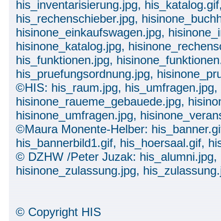
his_inventarisierung.jpg, his_katalog.gif
his_rechenschieber.jpg, hisinone_buchh
hisinone_einkaufswagen.jpg, hisinone_i
hisinone_katalog.jpg, hisinone_rechensc
his_funktionen.jpg, hisinone_funktionen
his_pruefungsordnung.jpg, hisinone_pr
©HIS: his_raum.jpg, his_umfragen.jpg, 
hisinone_raueme_gebauede.jpg, hisino
hisinone_umfragen.jpg, hisinone_verans
©Maura Monente-Helber: his_banner.gif,
his_bannerbild1.gif, his_hoersaal.gif, h
© DZHW /Peter Juzak: his_alumni.jpg, 
hisinone_zulassung.jpg, his_zulassung.
© Copyright HIS