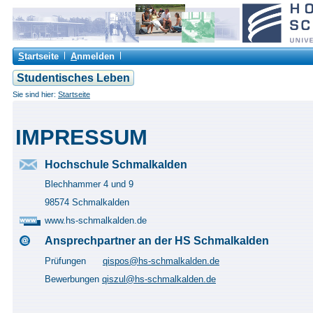
S
tartseite
A
nmelden
Studentisches Leben
Sie sind hier:
Startseite
IMPRESSUM
Hochschule Schmalkalden
Blechhammer 4 und 9
98574 Schmalkalden
www.hs-schmalkalden.de
Ansprechpartner an der HS Schmalkalden
Prüfungen
qispos@hs-schmalkalden.de
Bewerbungen
qiszul@hs-schmalkalden.de