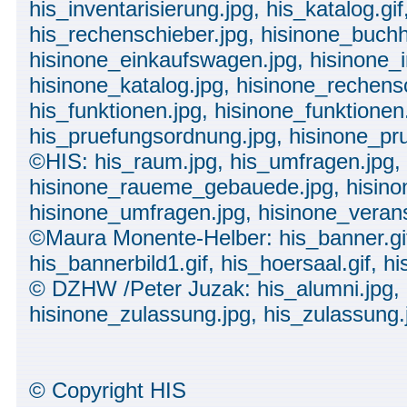
his_inventarisierung.jpg, his_katalog.gif
his_rechenschieber.jpg, hisinone_buchh
hisinone_einkaufswagen.jpg, hisinone_i
hisinone_katalog.jpg, hisinone_rechensc
his_funktionen.jpg, hisinone_funktionen
his_pruefungsordnung.jpg, hisinone_pr
©HIS: his_raum.jpg, his_umfragen.jpg, 
hisinone_raueme_gebauede.jpg, hisino
hisinone_umfragen.jpg, hisinone_verans
©Maura Monente-Helber: his_banner.gif,
his_bannerbild1.gif, his_hoersaal.gif, h
© DZHW /Peter Juzak: his_alumni.jpg, 
hisinone_zulassung.jpg, his_zulassung.
© Copyright HIS