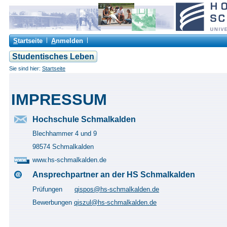
S
tartseite
A
nmelden
Studentisches Leben
Sie sind hier:
Startseite
IMPRESSUM
Hochschule Schmalkalden
Blechhammer 4 und 9
98574 Schmalkalden
www.hs-schmalkalden.de
Ansprechpartner an der HS Schmalkalden
Prüfungen
qispos@hs-schmalkalden.de
Bewerbungen
qiszul@hs-schmalkalden.de